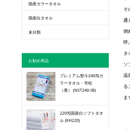
国産カラータオル
そ
国産白タオル
通
倒
未分類
呼
タ
お勧め商品
ソ
温
プレミアム熨斗240匁カ
ラータオル・市松
る
（青） (NST240-IB)
ま
220匁国産白ソフトタオ
ル (KH220)