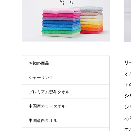
リ
お勧め商品
オ
シャーリング
ト
プレミアム熨斗タオル
シ
中国産カラータオル
シ
あ
中国産白タオル
オ