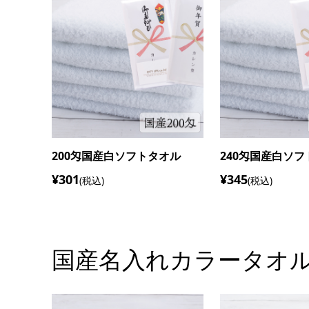
オル
280匁国産白ソフトタオル
220匁国産白ソ
¥392
¥323
(税込)
(税込)
国産名入れカラータオ