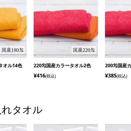
タオル14色
180匁国産カラータオル2色
240匁国産
¥354
¥447
(税込)
(税込)
入れタオル