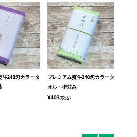
斗240匁カラータ
プレミアム熨斗240匁カラータ
プレミ
オル・クロッカス
オル・
¥403
¥403
(税込)
(