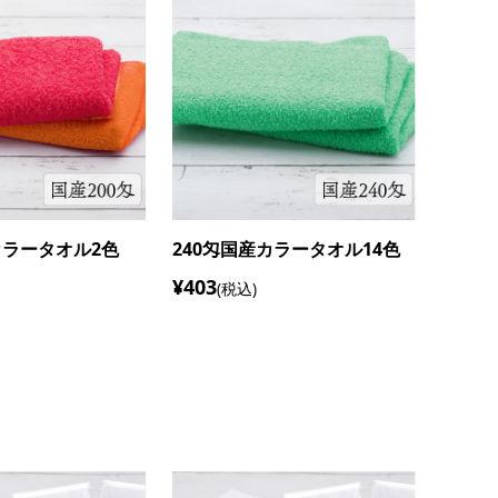
カラータオル2色
200匁国産カラータオル14色
220
¥348
¥376
(税込)
(