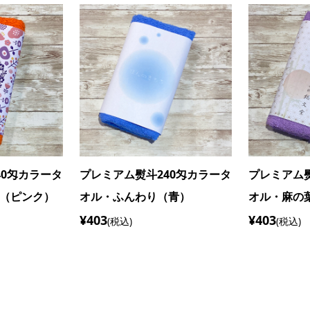
40匁カラータ
プレミアム熨斗240匁カラータ
プレミアム熨
）
オル・水彩（青）
オル・桜
¥403
¥403
(税込)
(税込)