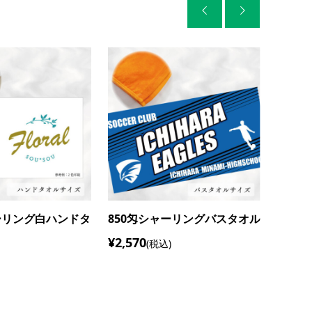


ーリングハンドタオ
260匁シャーリング白フェイス
800
タオル
ル
¥460
¥1,19
(税込)