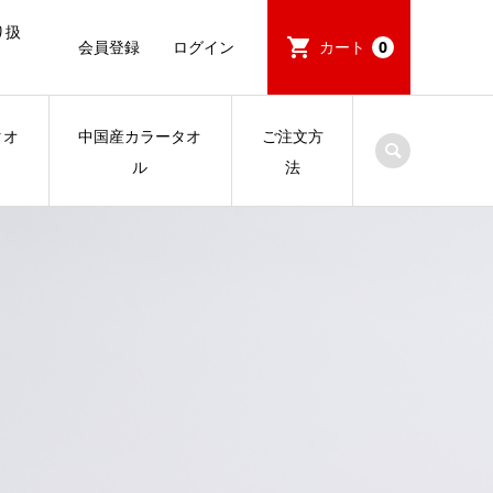
り扱
会員登録
ログイン
カート
0
タオ
中国産カラータオ
ご注文方
ル
法