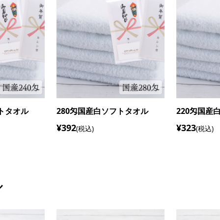
フトタオル
160匁国産白シリンダータオル
180匁国産
¥257
¥277
(税込)
(税込)
ル