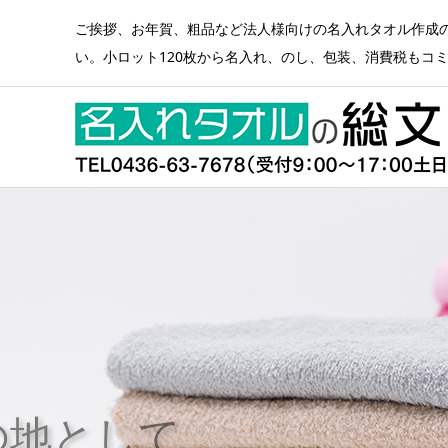
ご挨拶、お年賀、粗品など法人様向けの名入れタオル作成
い。小ロット120枚から名入れ、のし、包装、消費税もコ
伝統の後晒し製法