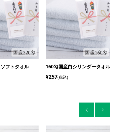
白ソフトタオル
260匁国産白ソフトタオル
200
¥370
¥301
(税込)
(

