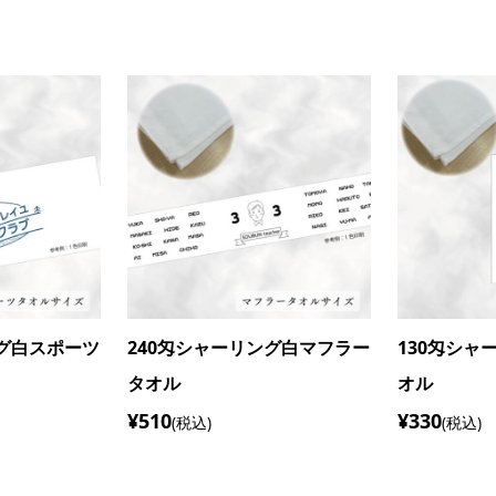
ングマフラータ
260匁シャーリングフェイスタ
140匁シャ
オル
ル
¥1,020
¥820
(税込)
(税込)