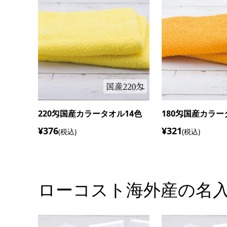
2色
200匁国産カラータオル2色
240匁国産カラー
¥385
¥403
(税込)
(税込)
ローコスト海外産の名