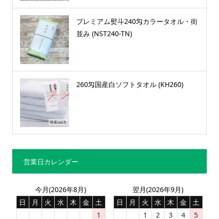
プレミアム熨斗240匁カラータオル・街
並み (NST240-TN)
260匁国産白ソフトタオル (KH260)
営業日カレンダー
今月(2026年8月)
翌月(2026年9月)
日
月
火
水
木
金
土
日
月
火
水
木
金
土
1
1
2
3
4
5