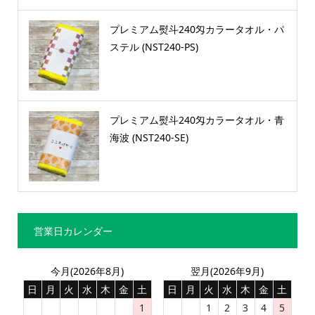
プレミアム熨斗240匁カラータオル・パ
ステル (NST240-PS)
プレミアム熨斗240匁カラータオル・青
海波 (NST240-SE)
営業日カレンダー
今月(2026年8月)
翌月(2026年9月)
日
月
火
水
木
金
土
日
月
火
水
木
金
土
1
1
2
3
4
5